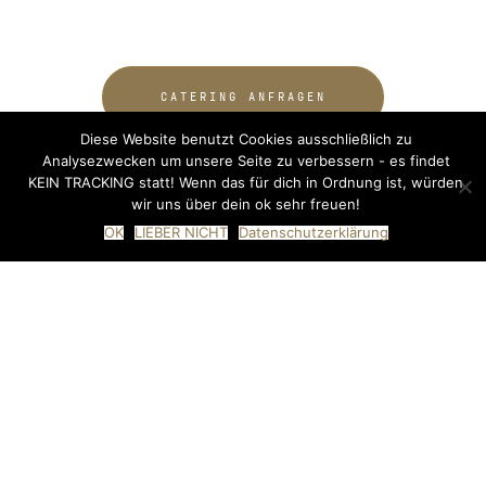
CATERING ANFRAGEN
Diese Website benutzt Cookies ausschließlich zu
Analysezwecken um unsere Seite zu verbessern - es findet
KEIN TRACKING statt! Wenn das für dich in Ordnung ist, würden
wir uns über dein ok sehr freuen!
OK
LIEBER NICHT
Datenschutzerklärung
SO LÄUFTS
PERSÖNLICH VON
ANFANG A
Kurze Anfrage, persönliche Antwort. Wir kümmern uns um
den Rest.